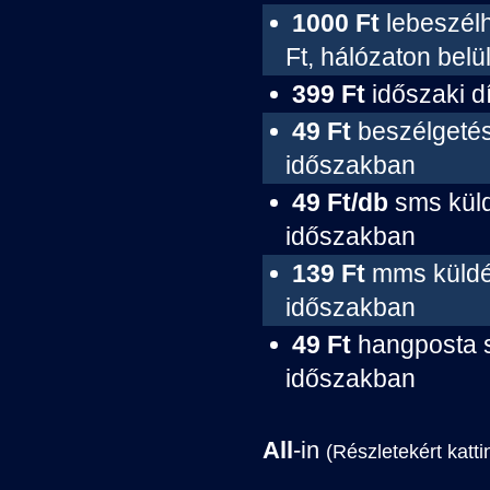
1000 Ft
lebeszélh
Ft, hálózaton belü
399 Ft
időszaki dí
49 Ft
beszélgetés 
időszakban
49 Ft/db
sms küld
időszakban
139 Ft
mms küldés
időszakban
49 Ft
hangposta s
időszakban
All
-in
(Részletekért katti