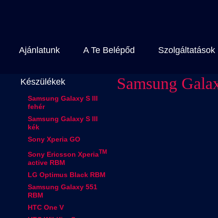
Ajánlatunk
A Te Belépőd
Szolgáltatások
Samsung Gala
Készülékek
Samsung Galaxy S III
fehér
Samsung Galaxy S III
kék
Sony Xperia GO
TM
Sony Ericsson Xperia
active RBM
LG Optimus Black RBM
Samsung Galaxy 551
RBM
HTC One V