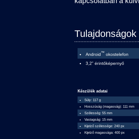
kapcsolatban a külvi
Tulajdonságok 
™
Android
okostelefon
3,2” érintőképernyő
Készülék adatai
Súly: 117 g
Hosszúság (magasság): 111 mm
Szélesség: 55 mm
Vastagság: 15 mm
Kijelző szélessége: 240 px
Kijelző magassága: 400 px