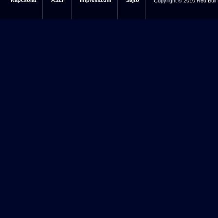
Kapcsolat
ÁSZF
Impresszum
Sajtó
Copyright © 2010 Red Bull 