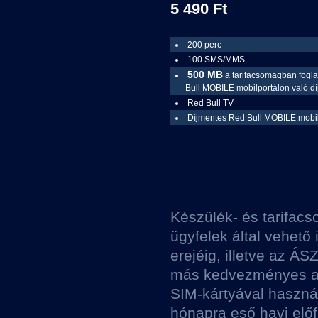
5 490 Ft
200 perc
100 SMS/MMS
500 MB
a tarifacsomagban fogla
Bull MOBILE mobilportálon való d
Red Bull TV
Díjmentes Red Bull MOBILE mobil
Készülék- és tarifacs
ügyfelek által vehető 
erejéig, illetve az Á
más kedvezményes ajá
SIM-kártyával haszná
hónapra eső havi előfi